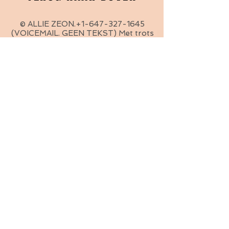
© ALLIE ZEON.+1-647-327-1645
(VOICEMAIL. GEEN TEKST) Met trots
gemaakt met
Wix.com