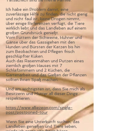
Tatsächlich sind sie meine Familie.
Ich habe ein Problem damit, eine
zuverlässige Hilfe zu finden, die nicht gierig
und nicht faul ist, keine Drogen nimmt,
über einige Referenzen verfügt, die Tiere
wirklich liebt und das Landleben auf einem
großen Grundstück genießt.
Vom Füttern der Schweine, Hühner und
Gänse über das Gassigehen mit den
Hunden und Bürsten der Katzen bis hin
zum Beobachten und Pflegen frisch
geschlüpfter Küken.
Auch das Rasenmähen und Putzen eines
ziemlich großen Hauses mit 7
Schlafzimmern und 2 Küchen, die
Gartenarbeit und das Gießen der Pflanzen
sollten Ihnen Spaß machen.
Und am wichtigsten ist, dass Sie mich als
Besitzerin und Mutter all dieser Dinge
respektieren.
https://www.alliezeon.com/single-
post/postponed-tour
Wenn Sie eine Unterkunft suchen, das
Landleben genießen und Tiere lieben,