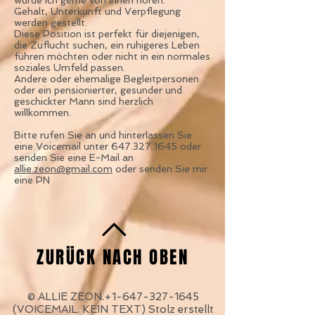
würde ich gerne von Ihnen hören.
Gehalt, Unterkunft und Verpflegung
werden gestellt.
Diese Position ist perfekt für diejenigen,
die Zuflucht suchen, ein ruhigeres Leben
führen möchten oder nicht in ein normales
soziales Umfeld passen.
Andere oder ehemalige Begleitpersonen
oder ein pensionierter, gesunder und
geschickter Mann sind herzlich
willkommen.
Bitte rufen Sie an und hinterlassen Sie
eine Voicemail unter 647.327.1645 oder
senden Sie eine E-Mail an
allie.zeon@gmail.com
oder senden Sie mir
eine PN
ZURÜCK NACH OBEN
© ALLIE ZEON.+1-647-327-1645
(VOICEMAIL. KEIN TEXT) Stolz erstellt